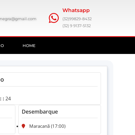
Whatsapp
ronegra@gmail.com
(32)99829-8432
(32) 9 9137-5132
HO
HOME
no
 :
24
Desembarque
Maracanã (17:00)