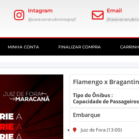
Intagram
Email
@caravanarubronegrajf
jfcaravanarub
MINHA CONTA
FINALIZAR COMPRA
CARRIN
Flamengo x Braganti
Tipo do Ônibus :
Capacidade de Passageiros:
Embarque
Juiz de Fora (13:00)