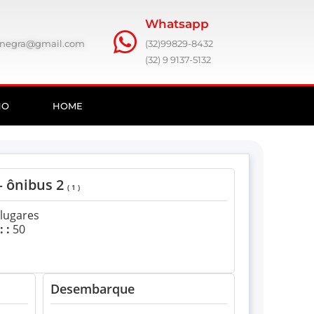
Whatsapp
ronegra@gmail.com
(32)99829-8432
(32) 9 9137-5132
HO
HOME
– ônibus 2
( 1 )
lugares
 :
50
Desembarque