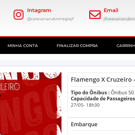
Intagram
Email
@caravanarubronegrajf
jfcaravanarub
MINHA CONTA
FINALIZAR COMPRA
CARRIN
Flamengo X Cruzeiro 
Tipo do Ônibus :
Ônibus 50 
Capacidade de Passageiros:
27/05- 18h30
Embarque