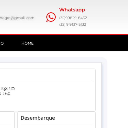
Whatsapp
ronegra@gmail.com
(32)99829-8432
(32) 9 9137-5132
HO
HOME
lugares
 :
60
Desembarque