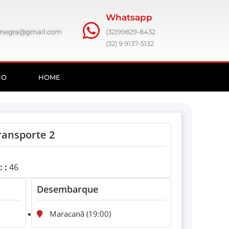
Whatsapp
ronegra@gmail.com
(32)99829-8432
(32) 9 9137-5132
HO
HOME
ransporte 2
 :
46
Desembarque
Maracanã (19:00)