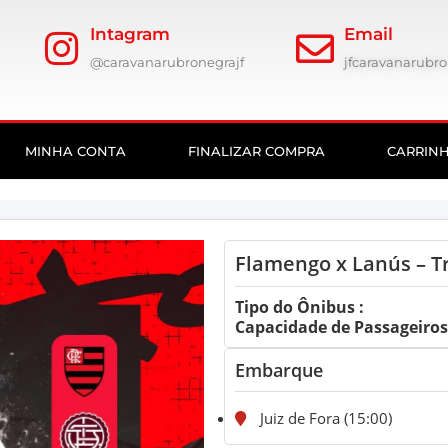
Intagram
Email
@caravanarubronegrajf
jfcaravanarub
MINHA CONTA
FINALIZAR COMPRA
CARRIN
Flamengo x Lanús – T
Tipo do Ônibus :
Capacidade de Passageiros:
Embarque
Juiz de Fora (15:00)