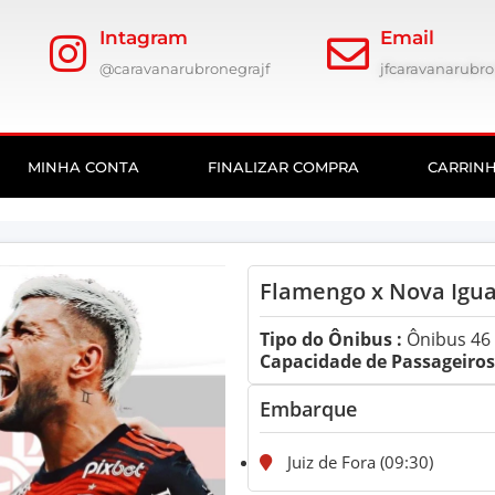
Intagram
Email
@caravanarubronegrajf
jfcaravanarub
MINHA CONTA
FINALIZAR COMPRA
CARRIN
Flamengo x Nova Igu
Tipo do Ônibus :
Ônibus 46 
Capacidade de Passageiros:
Embarque
Juiz de Fora (09:30)