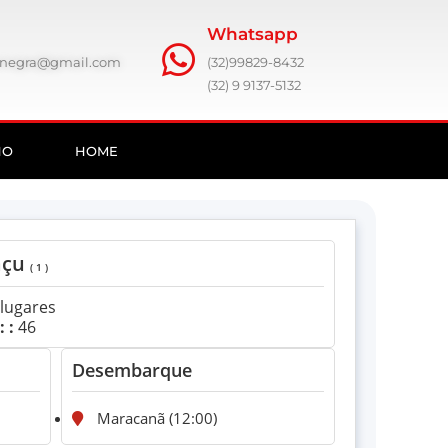
Whatsapp
ronegra@gmail.com
(32)99829-8432
(32) 9 9137-5132
HO
HOME
açu
( 1 )
lugares
 :
46
Desembarque
Maracanã (12:00)