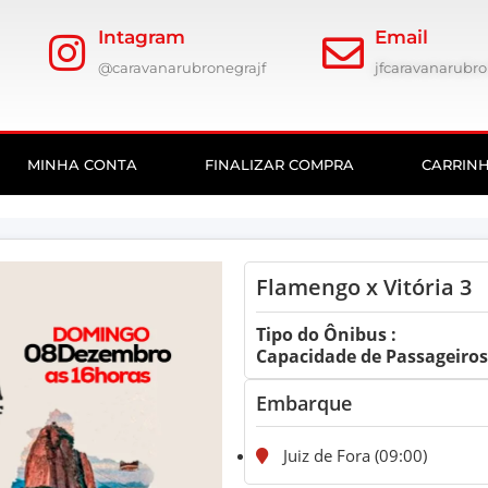
Intagram
Email
@caravanarubronegrajf
jfcaravanarub
MINHA CONTA
FINALIZAR COMPRA
CARRIN
Flamengo x Vitória 3
Tipo do Ônibus :
Capacidade de Passageiros:
Embarque
Juiz de Fora (09:00)