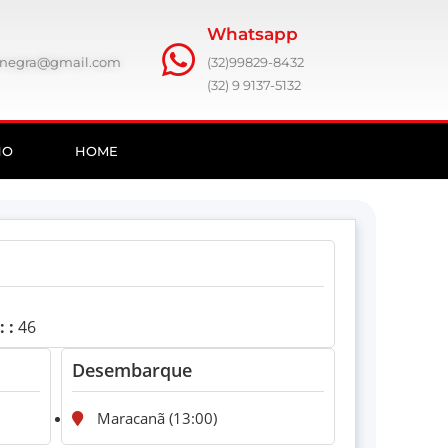
Whatsapp
ronegra@gmail.com
(32)99829-8432
(32) 9 9137-5132
HO
HOME
 :
46
Desembarque
Maracanã (13:00)