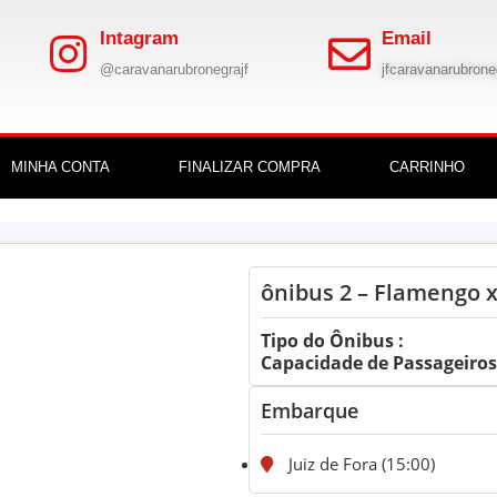
Intagram
Email
@caravanarubronegrajf
jfcaravanarubron
MINHA CONTA
FINALIZAR COMPRA
CARRINHO
ônibus 2 – Flamengo x
Tipo do Ônibus :
Capacidade de Passageiros:
Embarque
Juiz de Fora (15:00)