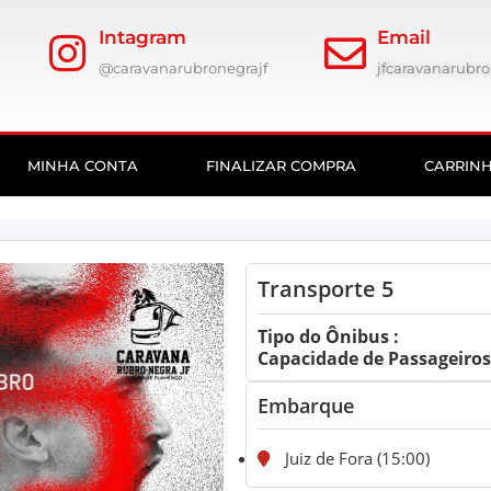
Intagram
Email
@caravanarubronegrajf
jfcaravanarub
MINHA CONTA
FINALIZAR COMPRA
CARRIN
Transporte 5
Tipo do Ônibus :
Capacidade de Passageiros:
Embarque
Juiz de Fora (15:00)