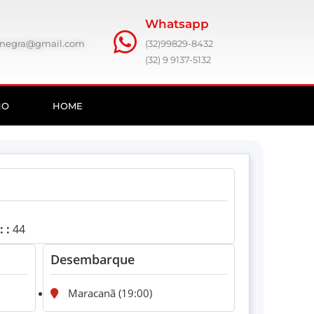
Whatsapp
ronegra@gmail.com
(32)99829-8432
(32) 9 9137-5132
HO
HOME
 :
44
Desembarque
Maracanã (19:00)