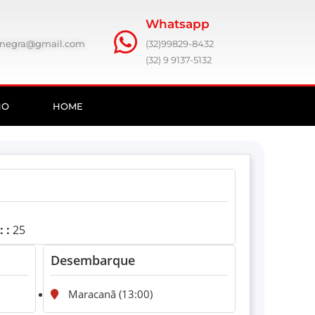
Whatsapp
ronegra@gmail.com
(32)99829-8432
(32) 9 9137-5132
HO
HOME
 :
25
Desembarque
Maracanã (13:00)