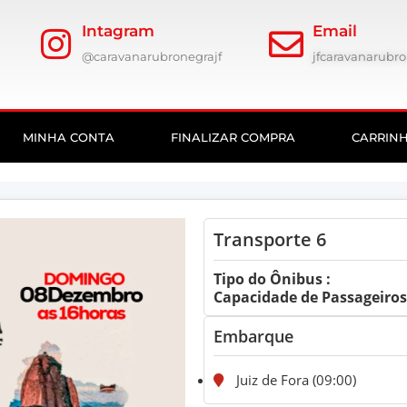
Intagram
Email
@caravanarubronegrajf
jfcaravanarub
MINHA CONTA
FINALIZAR COMPRA
CARRIN
Transporte 6
Tipo do Ônibus :
Capacidade de Passageiros:
Embarque
Juiz de Fora (09:00)