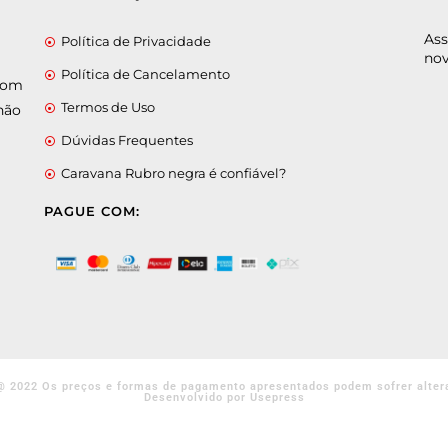
Ass
Política de Privacidade
nov
Política de Cancelamento
 com
Termos de Uso
não
Dúvidas Frequentes
Caravana Rubro negra é confiável?
PAGUE COM:
@ 2022 Os preços e formas de pagamento apresentados podem sofrer alter
Desenvolvido por Usepress