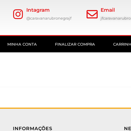
Intagram
Email
@caravanarubronegrajf
jfcaravanarub
MINHA CONTA
FINALIZAR COMPRA
CARRIN
INFORMAÇÕES
N