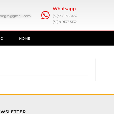
Whatsapp
ronegra@gmail.com
(32)99829-8432
(32) 9 9137-5132
HO
HOME
EWSLETTER