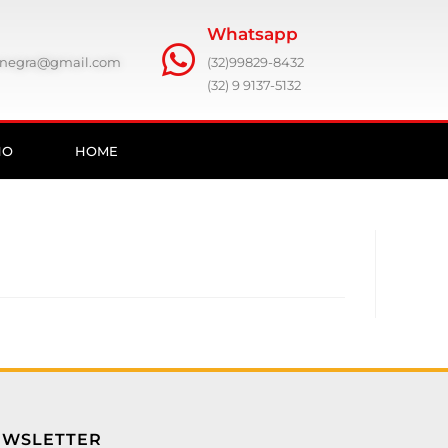
Whatsapp
ronegra@gmail.com
(32)99829-8432
(32) 9 9137-5132
HO
HOME
EWSLETTER