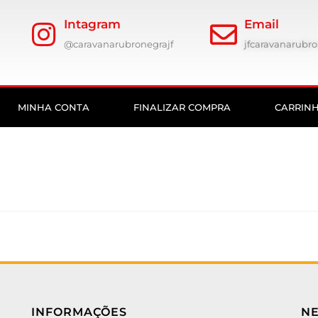
Intagram
Email
@caravanarubronegrajf
jfcaravanarub
MINHA CONTA
FINALIZAR COMPRA
CARRIN
INFORMAÇÕES
N