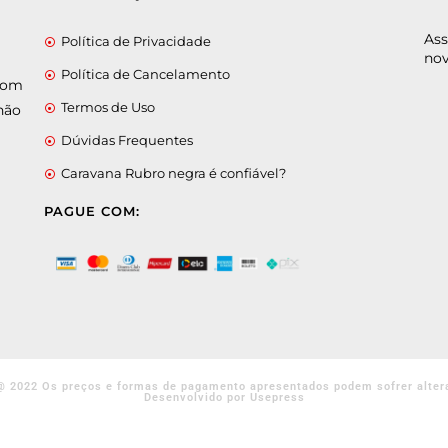
Ass
Política de Privacidade
nov
Política de Cancelamento
 com
Termos de Uso
não
Dúvidas Frequentes
Caravana Rubro negra é confiável?
PAGUE COM:
@ 2022 Os preços e formas de pagamento apresentados podem sofrer alter
Desenvolvido por Usepress