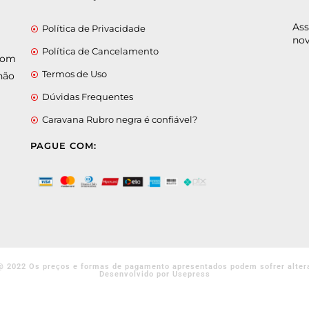
Ass
Política de Privacidade
nov
Política de Cancelamento
 com
Termos de Uso
não
Dúvidas Frequentes
Caravana Rubro negra é confiável?
PAGUE COM:
@ 2022 Os preços e formas de pagamento apresentados podem sofrer alter
Desenvolvido por Usepress