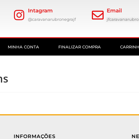
Intagram
Email
@caravanarubronegrajf
jfcaravanarub
MINHA CONTA
FINALIZAR COMPRA
CARRIN
ns
INFORMAÇÕES
N