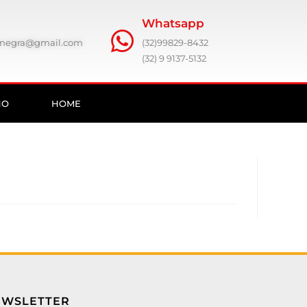
Whatsapp
ronegra@gmail.com
(32)99829-8432
(32) 9 9137-5132
HO
HOME
EWSLETTER