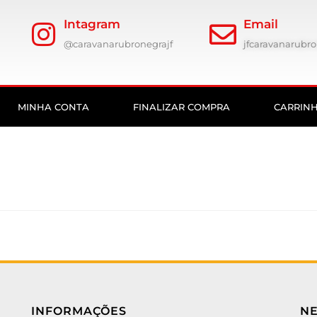
Intagram
Email
@caravanarubronegrajf
jfcaravanarub
MINHA CONTA
FINALIZAR COMPRA
CARRIN
INFORMAÇÕES
N