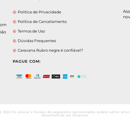
Ass
Política de Privacidade
nov
Política de Cancelamento
 com
Termos de Uso
não
Dúvidas Frequentes
Caravana Rubro negra é confiável?
PAGUE COM:
@ 2022 Os preços e formas de pagamento apresentados podem sofrer alter
Desenvolvido por Usepress