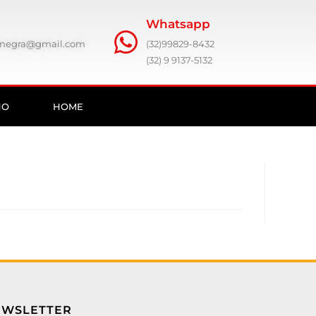
Whatsapp
ronegra@gmail.com
(32)99829-8432
(32) 9 9137-5132
HO
HOME
EWSLETTER