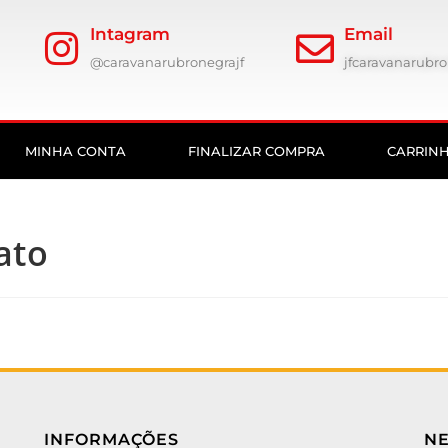
Intagram
Email
@caravanarubronegrajf
jfcaravanarub
MINHA CONTA
FINALIZAR COMPRA
CARRIN
ato
INFORMAÇÕES
N