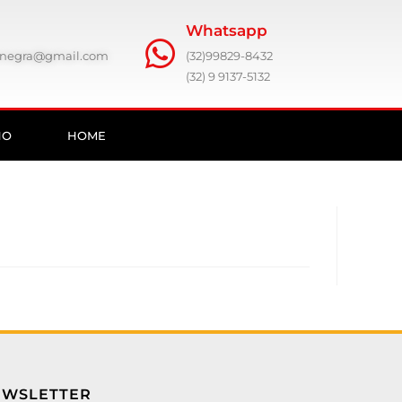
Whatsapp
ronegra@gmail.com
(32)99829-8432
(32) 9 9137-5132
HO
HOME
EWSLETTER