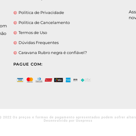
Ass
Política de Privacidade
nov
Política de Cancelamento
 com
Termos de Uso
não
Dúvidas Frequentes
Caravana Rubro negra é confiável?
PAGUE COM:
@ 2022 Os preços e formas de pagamento apresentados podem sofrer alter
Desenvolvido por Usepress