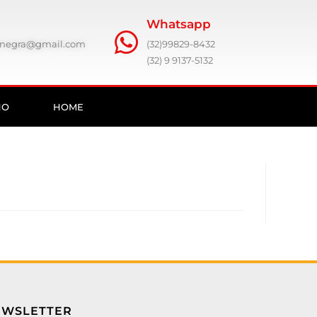
Whatsapp
ronegra@gmail.com
(32)99829-8432
(32) 9 9137-5132
HO
HOME
EWSLETTER