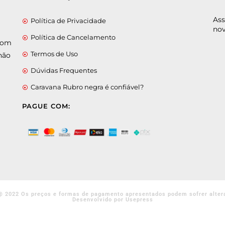
Ass
Política de Privacidade
nov
Política de Cancelamento
 com
Termos de Uso
não
Dúvidas Frequentes
Caravana Rubro negra é confiável?
PAGUE COM:
@ 2022 Os preços e formas de pagamento apresentados podem sofrer alter
Desenvolvido por Usepress