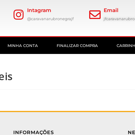
Intagram
Email
@caravanarubronegrajf
jfcaravanarub
MINHA CONTA
FINALIZAR COMPRA
CARRIN
eis
INFORMAÇÕES
N