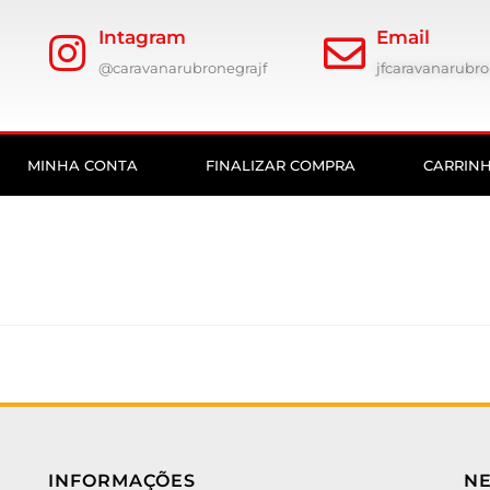
Intagram
Email
@caravanarubronegrajf
jfcaravanarub
MINHA CONTA
FINALIZAR COMPRA
CARRIN
INFORMAÇÕES
N