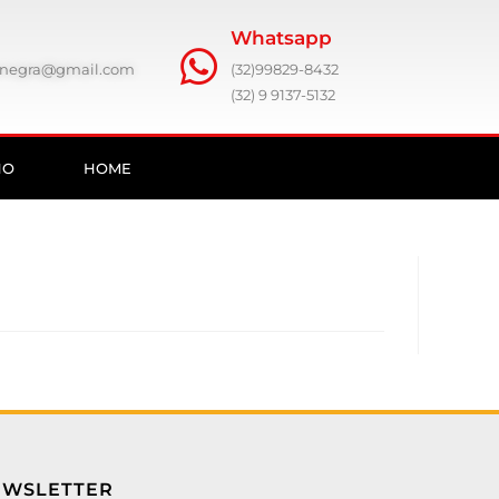
Whatsapp
ronegra@gmail.com
(32)99829-8432
(32) 9 9137-5132
HO
HOME
EWSLETTER