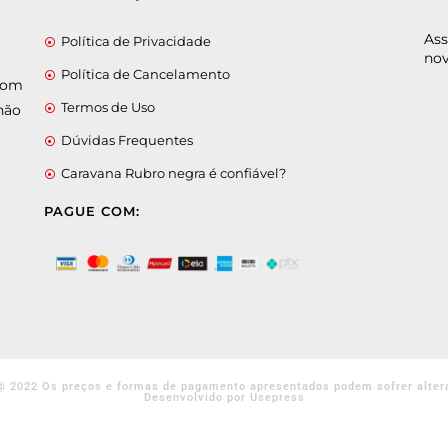
Ass
Política de Privacidade
nov
Política de Cancelamento
 com
Termos de Uso
não
Dúvidas Frequentes
Caravana Rubro negra é confiável?
PAGUE COM:
@ 2022 Os preços e formas de pagamento apresentados podem sofrer alter
Desenvolvido por Usepress