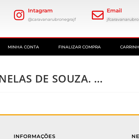
Intagram
Email
@caravanarubronegrajf
jfcaravanarub
MINHA CONTA
FINALIZAR COMPRA
CARRIN
ELAS DE SOUZA. …
INFORMAÇÕES
N