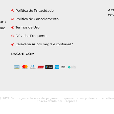
Ass
Política de Privacidade
nov
Política de Cancelamento
 com
Termos de Uso
não
Dúvidas Frequentes
Caravana Rubro negra é confiável?
PAGUE COM:
@ 2022 Os preços e formas de pagamento apresentados podem sofrer alter
Desenvolvido por Usepress