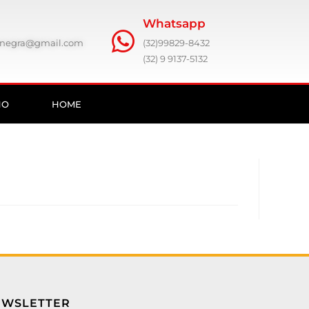
Whatsapp
ronegra@gmail.com
(32)99829-8432
(32) 9 9137-5132
HO
HOME
EWSLETTER