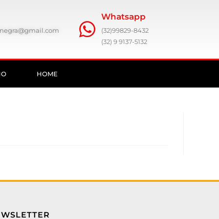
Whatsapp
ronegra@gmail.com
(32)99829-8432
(32) 9 9137-5132
HO
HOME
EWSLETTER