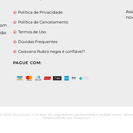
Ass
Política de Privacidade
nov
Política de Cancelamento
 com
Termos de Uso
não
Dúvidas Frequentes
Caravana Rubro negra é confiável?
PAGUE COM:
@ 2022 Os preços e formas de pagamento apresentados podem sofrer alter
Desenvolvido por Usepress