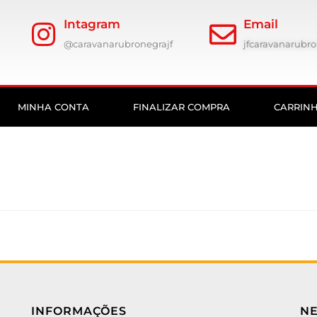
Intagram
Email
@caravanarubronegrajf
jfcaravanarub
MINHA CONTA
FINALIZAR COMPRA
CARRIN
INFORMAÇÕES
N