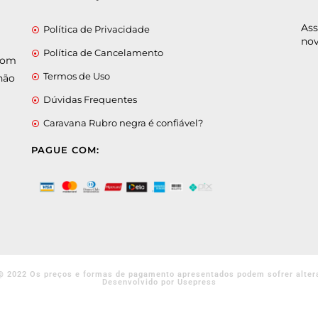
Ass
Política de Privacidade
nov
Política de Cancelamento
 com
Termos de Uso
não
Dúvidas Frequentes
Caravana Rubro negra é confiável?
PAGUE COM:
@ 2022 Os preços e formas de pagamento apresentados podem sofrer alter
Desenvolvido por Usepress