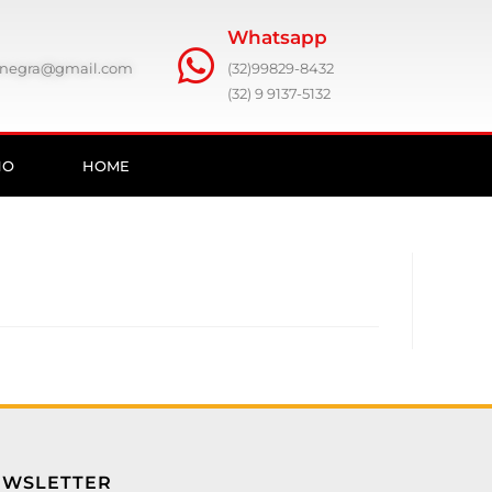
Whatsapp
ronegra@gmail.com
(32)99829-8432
(32) 9 9137-5132
HO
HOME
EWSLETTER