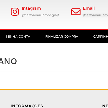
Intagram
Email
@caravanarubronegrajf
jfcaravanarub
MINHA CONTA
FINALIZAR COMPRA
CARRIN
IANO
INFORMAÇÕES
N