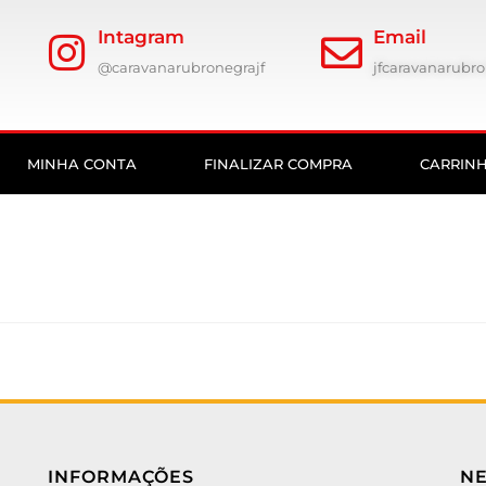
Intagram
Email
@caravanarubronegrajf
jfcaravanarub
MINHA CONTA
FINALIZAR COMPRA
CARRIN
INFORMAÇÕES
N