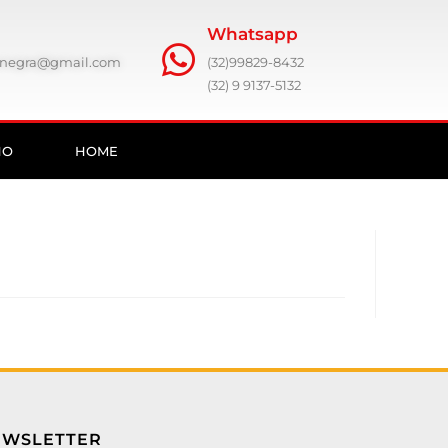
Whatsapp
ronegra@gmail.com
(32)99829-8432
(32) 9 9137-5132
HO
HOME
EWSLETTER