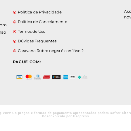
Ass
Política de Privacidade
nov
Política de Cancelamento
 com
Termos de Uso
não
Dúvidas Frequentes
Caravana Rubro negra é confiável?
PAGUE COM:
@ 2022 Os preços e formas de pagamento apresentados podem sofrer alter
Desenvolvido por Usepress