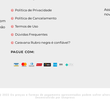
Ass
Política de Privacidade
nov
Política de Cancelamento
 com
Termos de Uso
não
Dúvidas Frequentes
Caravana Rubro negra é confiável?
PAGUE COM:
@ 2022 Os preços e formas de pagamento apresentados podem sofrer alter
Desenvolvido por Usepress