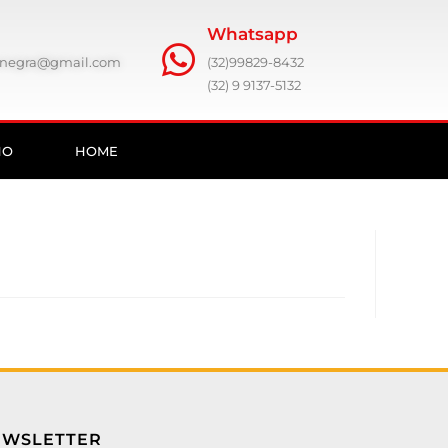
Whatsapp
ronegra@gmail.com
(32)99829-8432
(32) 9 9137-5132
HO
HOME
EWSLETTER