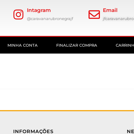
Intagram
Email
@caravanarubronegrajf
jfcaravanarub
MINHA CONTA
FINALIZAR COMPRA
CARRIN
INFORMAÇÕES
N