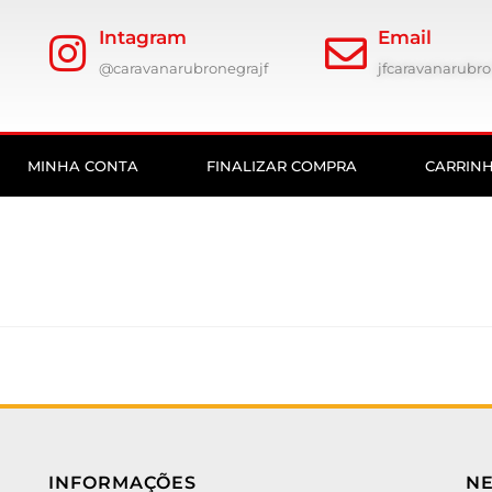
Intagram
Email
@caravanarubronegrajf
jfcaravanarub
MINHA CONTA
FINALIZAR COMPRA
CARRIN
INFORMAÇÕES
N