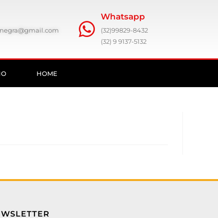
Whatsapp
ronegra@gmail.com
(32)99829-8432
(32) 9 9137-5132
HO
HOME
EWSLETTER