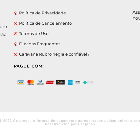
Ass
Política de Privacidade
nov
Política de Cancelamento
 com
Termos de Uso
não
Dúvidas Frequentes
Caravana Rubro negra é confiável?
PAGUE COM:
@ 2022 Os preços e formas de pagamento apresentados podem sofrer alter
Desenvolvido por Usepress