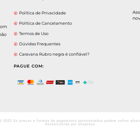
Ass
Política de Privacidade
nov
Política de Cancelamento
 com
Termos de Uso
não
Dúvidas Frequentes
Caravana Rubro negra é confiável?
PAGUE COM:
@ 2022 Os preços e formas de pagamento apresentados podem sofrer alter
Desenvolvido por Usepress