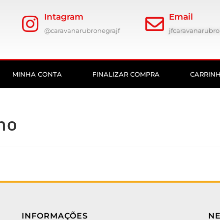
Intagram
Email
@caravanarubronegrajf
jfcaravanarub
MINHA CONTA
FINALIZAR COMPRA
CARRIN
ho
INFORMAÇÕES
N