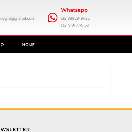
Whatsapp
ronegra@gmail.com
(32)99829-8432
(32) 9 9137-5132
HO
HOME
EWSLETTER