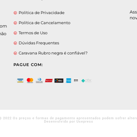
Ass
Política de Privacidade
nov
Política de Cancelamento
 com
Termos de Uso
não
Dúvidas Frequentes
Caravana Rubro negra é confiável?
PAGUE COM:
@ 2022 Os preços e formas de pagamento apresentados podem sofrer alter
Desenvolvido por Usepress