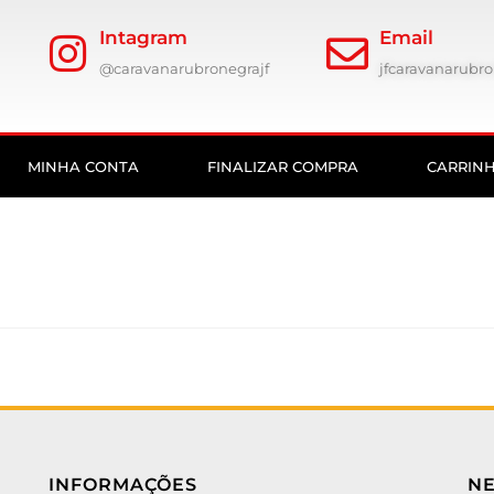
Intagram
Email
@caravanarubronegrajf
jfcaravanarub
MINHA CONTA
FINALIZAR COMPRA
CARRIN
INFORMAÇÕES
N