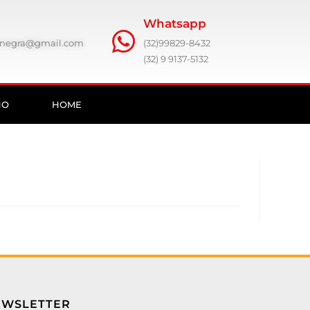
Whatsapp
ronegra@gmail.com
(32)99829-8432
(32) 9 9137-5132
HO
HOME
EWSLETTER