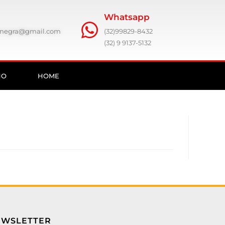
Whatsapp
ronegra@gmail.com
(32)99829-8432
(32) 9 9137-5132
HO
HOME
EWSLETTER