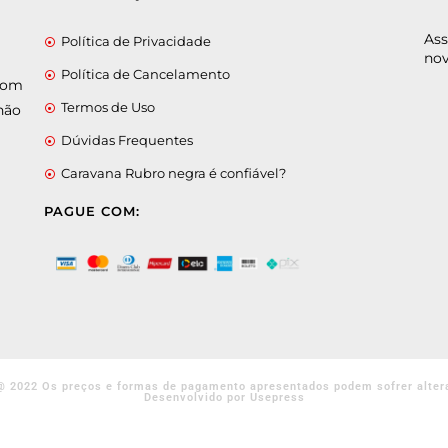
Ass
Política de Privacidade
nov
Política de Cancelamento
 com
Termos de Uso
não
Dúvidas Frequentes
Caravana Rubro negra é confiável?
PAGUE COM:
@ 2022 Os preços e formas de pagamento apresentados podem sofrer alter
Desenvolvido por Usepress