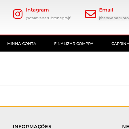
Intagram
Email
@caravanarubronegrajf
jfcaravanarub
MINHA CONTA
FINALIZAR COMPRA
CARRIN
INFORMAÇÕES
N