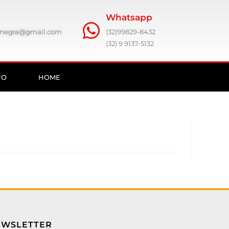
Whatsapp
ronegra@gmail.com
(32)99829-8432
(32) 9 9137-5132
HO
HOME
EWSLETTER