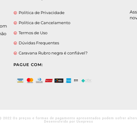
Ass
Política de Privacidade
nov
Política de Cancelamento
 com
Termos de Uso
não
Dúvidas Frequentes
Caravana Rubro negra é confiável?
PAGUE COM:
@ 2022 Os preços e formas de pagamento apresentados podem sofrer alter
Desenvolvido por Usepress