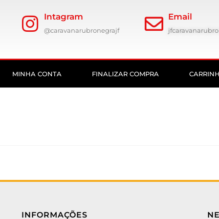
Intagram
Email
@caravanarubronegrajf
jfcaravanarub
MINHA CONTA
FINALIZAR COMPRA
CARRIN
INFORMAÇÕES
N