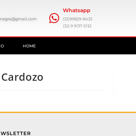
Whatsapp
ronegra@gmail.com
(32)99829-8432
(32) 9 9137-5132
HO
HOME
 Cardozo
EWSLETTER