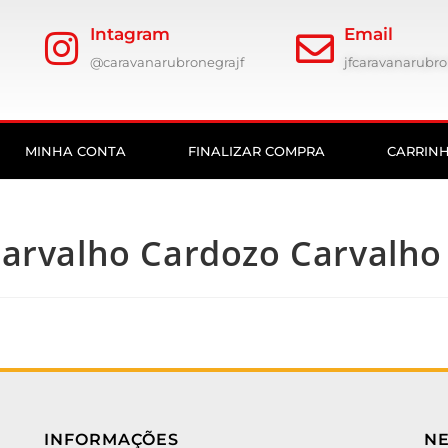
Intagram
Email
@caravanarubronegrajf
jfcaravanarub
MINHA CONTA
FINALIZAR COMPRA
CARRIN
Carvalho Cardozo Carvalho
INFORMAÇÕES
N