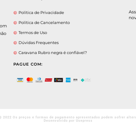
Ass
Política de Privacidade
nov
Política de Cancelamento
 com
Termos de Uso
não
Dúvidas Frequentes
Caravana Rubro negra é confiável?
PAGUE COM:
@ 2022 Os preços e formas de pagamento apresentados podem sofrer alter
Desenvolvido por Usepress