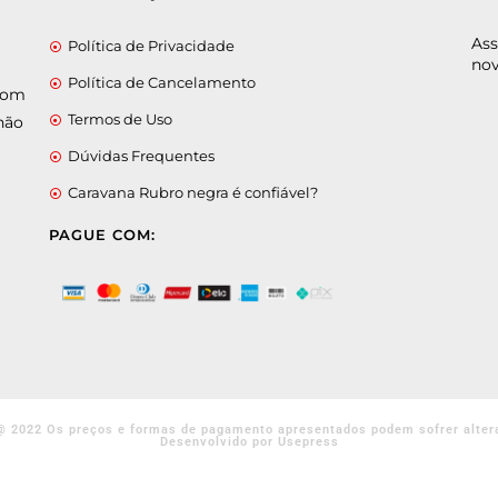
Ass
Política de Privacidade
nov
Política de Cancelamento
 com
Termos de Uso
não
Dúvidas Frequentes
Caravana Rubro negra é confiável?
PAGUE COM:
@ 2022 Os preços e formas de pagamento apresentados podem sofrer alter
Desenvolvido por Usepress