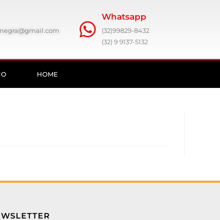
Whatsapp
ronegra@gmail.com
(32)99829-8432
(32) 9 9137-5132
HO
HOME
EWSLETTER