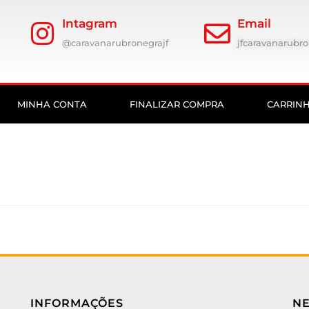
Intagram
Email
@caravanarubronegrajf
jfcaravanarub
MINHA CONTA
FINALIZAR COMPRA
CARRIN
INFORMAÇÕES
N