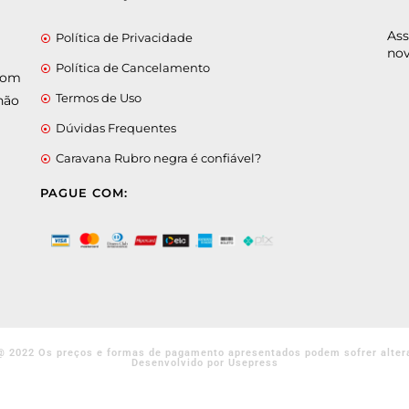
Ass
Política de Privacidade
nov
Política de Cancelamento
 com
Termos de Uso
não
Dúvidas Frequentes
Caravana Rubro negra é confiável?
PAGUE COM:
@ 2022 Os preços e formas de pagamento apresentados podem sofrer alter
Desenvolvido por Usepress