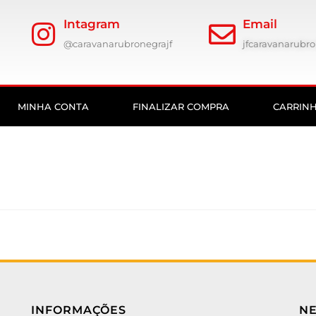
Intagram
Email
@caravanarubronegrajf
jfcaravanarub
MINHA CONTA
FINALIZAR COMPRA
CARRIN
INFORMAÇÕES
N