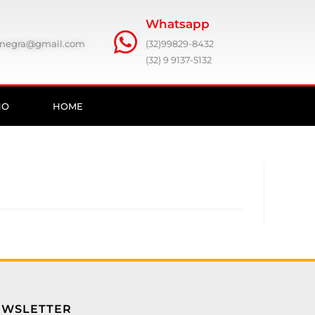
Whatsapp
ronegra@gmail.com
(32)99829-8432
(32) 9 9137-5132
HO
HOME
EWSLETTER